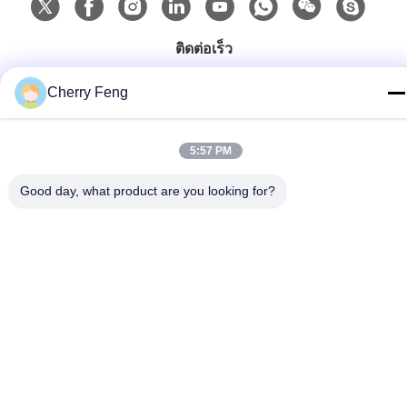
ติดต่อเร็ว
โทรศัพท์
Cherry Feng
86-135-84177887
อีเมล
5:57 PM
sales@balerofchina.com
Good day, what product are you looking for?
ที่อยู่
นโยบายความเป็นส่วนตัว
|
แผนผังเว็บไซต์
จีน ดี คุณภาพ เศษโลหะ ผู้จัดจําหน่าย.ลิขสิทธิ์ 2016-2026 Jiangsu
Wanshida Hydraulic Machinery Co., Ltd ทั้งหมด สิทธิพิเศษ