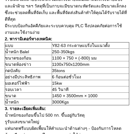
และผ้าฝ้าย ฯลฯ วัสดุที่เป็นกาบจะมีขนาดกะทัดรัดและมีขนาดเล็กลง
ซึ่งจะช่วยลดพื้นที่จัดเก็บ และพื้นที่จัดส่งสินค้าทำให้คุณได้รับรายได้ที่
ดีที่สุด
มีระบบป้องกันอัคคีภัยและระบบควบคุม PLC จึงปลอดภัยต่อการใช้
งานและใช้งานง่าย
2.
พารามิเตอร์ทางเทคนิค:
แบบ
Y82-63 กระดาษแบริ่งในแนวตั้ง
น้ำหนัก Balel
250-350kgs
ขนาดของก้อน
1100 × 750 × (-800) มม
ขนาดห้องข่าว
1100x750x1200mm
กดบังคับ
35tons
อย่างมีประสิทธิภาพ
6 ก้อนต่อชั่วโมง
มอเตอร์ไฟฟ้า
15kw
รอบเวลา
45 วินาที
ขนาด
1450 × 3500mm × 1000
น้ำหนัก
3000Kgs
3. รายละเอียดเพิ่มเติม:
น้ำหนักของก้อนขึ้นไป 500 กก. ขึ้นอยู่กับวัสดุ
รูรับแสงขนาดใหญ่
แท่นกดฟรีแบบผิดเพี้ยนให้คำแนะนำด้านต่างๆ - ป้องกันการโหลด