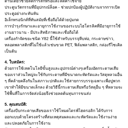
ด้านเดียวช่วยลดการสึกหรอและลดค่าใช้จ่าย
ประตูนวัตกรรมที่มีอุปกรณ์ล็อค - ช่วยปกป้องผู้ปฏิบัติงานจากการเปิด
ประตูอย่างกะทันหัน
อิเล็กทรอนิกส์ที่ทันสมัยที่เชื่อถือได้ด้วยปุ่มกด
การบำรุงรักษาและอายุการใช้งานของระบบไฮโดรลิคที่มีอายุการใช้
งานยาวนาน - มีประสิทธิภาพและเชื่อถือได้
เครื่องกำจัดขยะชนิด Y82 นี้ใช้สำหรับบรรจุหีบห่อ, กระดาษข่าว,
หลอดพลาสติกที่ไม่ใช้แล้วเช่นขวด PET, ฟิล์มพลาสติก, กล่องรีไซเคิล
เป็นต้น
4. ใบสมัคร:
ด้วยการใช้เทคโนโลยีขั้นสูงและอุปกรณ์ต่างๆเครื่องอัดกระดาษเสีย
ของเราส่วนใหญ่จะใช้กับกระดาษที่มีขนาดกะทัดรัดและวัสดุหลวมอื่น
ๆ ที่คล้ายคลึงกันในสภาวะปกติและใช้สายการบรรจุเฉพาะเพื่อปูพวก
เขาทำให้มีขนาดเล็กลง
ด้วยวิธีนี้กระดาษเสียหรือวัสดุอื่น ๆ ที่หลวมจะ
ใช้พื้นที่ในการจัดส่งน้อยจึงช่วยลดต้นทุนการขนส่ง
5. คุณสมบัติ:
เครื่องบีบกระดาษเสียของเราใช้โหมดไดรฟ์ไฮดรอลิก
ได้รับการ
ออกแบบด้วยโครงสร้างที่สมเหตุสมผลและกะทัดรัดและใช้งานง่าย
และปลอดภัยในการใช้งาน