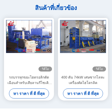
สินค้าที่เกี่ยวข้อง
วิดีโอ
วิดีโอ
รถบรรทุกขยะไฮดรอลิกตัด
400 ตัน 74kW เศษซากโลหะ
เฉือนสำหรับเสียลานรีไซเคิล
เครื่องตัดไฮโดรลิค
รถยนต์ไดรฟ์มอเตอร์
หา ราคา ที่ ดี ที่สุด
หา ราคา ที่ ดี ที่สุด