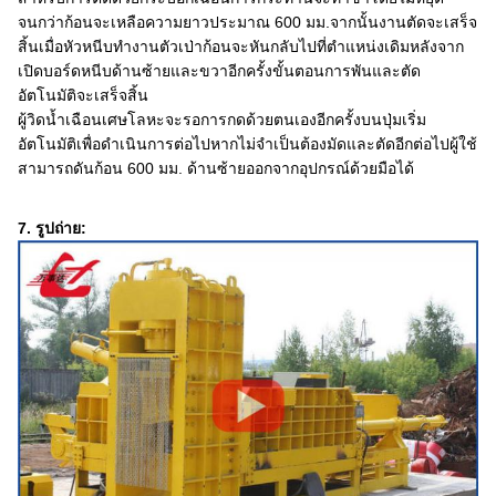
จนกว่าก้อนจะเหลือความยาวประมาณ 600 มม.จากนั้นงานตัดจะเสร็จ
สิ้นเมื่อหัวหนีบทำงานตัวเป่าก้อนจะหันกลับไปที่ตำแหน่งเดิมหลังจาก
เปิดบอร์ดหนีบด้านซ้ายและขวาอีกครั้งขั้นตอนการพันและตัด
อัตโนมัติจะเสร็จสิ้น
ผู้วิดน้ำเฉือนเศษโลหะจะรอการกดด้วยตนเองอีกครั้งบนปุ่มเริ่ม
อัตโนมัติเพื่อดำเนินการต่อไปหากไม่จำเป็นต้องมัดและตัดอีกต่อไปผู้ใช้
สามารถดันก้อน 600 มม. ด้านซ้ายออกจากอุปกรณ์ด้วยมือได้
7. รูปถ่าย: