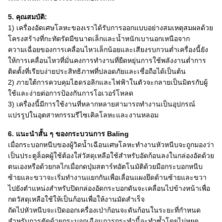
5. คุณสมบัติ:
1) เครื่องอัดเศษโลหะของเราได้รับการออกแบบอย่างสมเหตุสมผลด้วย
โครงสร้างที่กะทัดรัดมีขนาดเล็กและน้ำหนักเบานอกเหนือจาก
ความเฉื่อยของการเคลื่อนไหวเล็กน้อยและเสียงรบกวนต่ำเครื่องนี้ยัง
ให้การเคลื่อนไหวที่มั่นคงการทำงานที่ยืดหยุ่นการใช้พลังงานต่ำการ
ติดตั้งที่เรียบง่ายประสิทธิภาพที่ปลอดภัยและเชื่อถือได้เป็นต้น
2) ภายใต้การควบคุมไฮดรอลิกและไฟฟ้าในตัวจะกลายเป็นมิตรกับผู้
ใช้และง่ายต่อการป้องกันการโอเวอร์โหลด
3) เครื่องนี้มีการใช้งานที่หลากหลายสามารถทำงานเป็นอุปกรณ์
แปรรูปในอุตสาหกรรมรีไซเคิลโลหะและงานหลอม
6. แนะนำสั้น ๆ ของกระบวนการ Baling
เมื่อกระบอกหนีบของผู้วิดน้ำเฉือนเศษโลหะทำงานหัวหนีบจะถูกมองว่า
เป็นประตูล็อคผู้ใช้ต้องใส่วัสดุเหลือใช้สำหรับอัดก้อนลงในกล่องอัดด้วย
ตนเองหรือด้วยกลไกเมื่อกดปุ่มสตาร์ทอัตโนมัติด้วยมือกระบอกหนีบ
ซ้ายและขวาจะเริ่มทำงานแยกกันเพื่อเลื่อนแผงยึดด้านซ้ายและขวา
ไปยังตำแหน่งสำหรับปิดกล่องอัดกระบอกดันจะเคลื่อนไปข้างหน้าเพื่อ
กดวัสดุเหลือใช้ให้เป็นก้อนเพื่อให้งานมัดสำเร็จ
ถัดไปหัวหนีบจะเปิดออกเครื่องเป่าก้อนจะดันก้อนในระยะที่กำหนด
สำหรับการตัดด้วยกระบอกเฉือนการกระทำนี้จะทำซ้ำโดยไม่หยุด