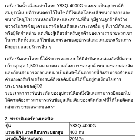
เครื่องวิดน้ำเฉือนเศษโลหะ Y83Q-4000G ของเราเป็นอุปกรณ์ที่
สมบูรณ์แบบที่กำหนดค่าไว้ในไซต์รีไซเคิลโลหะเสียขนาดกลางและ
ขนาดใหญ่โรงงานหลอมโลหะและสถานที่อื่น ๆมีฐานลูกค้าที่กว้าง
ขวางในรัสเซียยูเครนบราซิลอินเดียและประเทศอื่น ๆ ที่เรามีตัวแทน
หรือผู้จัดจำหน่าย แต่เพียงผู้เดียวสำหรับลูกค้าของเราเราช่วยพวกเขา
ในการติดตั้งและแก้ไขข้อบกพร่องของอุปกรณ์และเสนอบทเรียนการ
ฝึกอบรมและบริการอื่น ๆ
เครื่องรีดเศษโลหะนี้ได้รับการออกแบบให้มีฝาปิดบนกล่องอัดที่มีความ
กว้างสูงสุด 1,500 มม.ตามความต้องการของลูกค้าขนาดของกล่องอัด
และก้อนสามารถออกแบบมาเป็นพิเศษได้นอกจากนี้ยังสามารถกำหนด
ค่ามอเตอร์หรือเครื่องยนต์ดีเซลคัมมินส์ได้ขึ้นอยู่กับเงื่อนไขการ
ประมวลผลของผู้ใช้
ระยะเวลาการรับประกันของอุปกรณ์คือหนึ่งปีและสามารถยืดออกไป
ได้ตามต้องการสามารถรับข้อมูลเพิ่มเติมของผลิตภัณฑ์นี้ได้โดยติดต่อ
กลุ่มการขายเฉพาะของเรา
2. พารามิเตอร์ทางเทคนิค:
รุ่น
Y83Q-4000G
แรงผลัก / แรงเฉือนกระบอกสูบ
400 ตัน
แรงดันใช้งานสูงสุด
20MPa