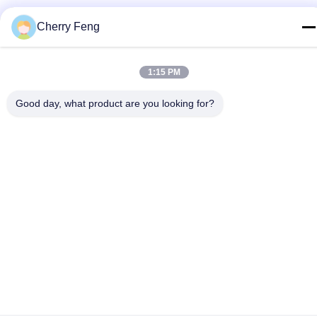
โทรศัพท์
Cherry Feng
86-135-84177887
อีเมล
1:15 PM
sales@balerofchina.com
Good day, what product are you looking for?
ที่อยู่
นโยบายความเป็นส่วนตัว
|
แผนผังเว็บไซต์
จีน ดี คุณภาพ เศษโลหะ ผู้จัดจําหน่าย.ลิขสิทธิ์ 2016-2026 Jiangsu
Wanshida Hydraulic Machinery Co., Ltd ทั้งหมด สิทธิพิเศษ