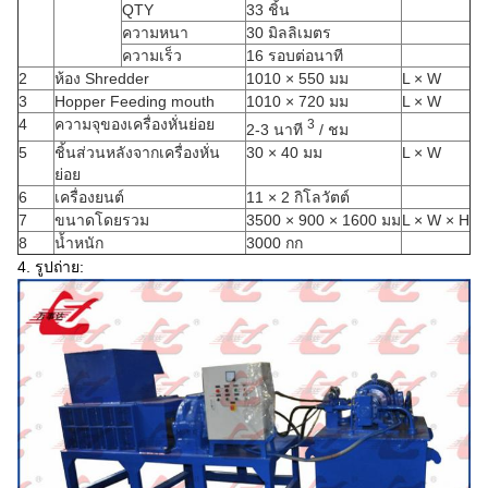
QTY
33 ชิ้น
ความหนา
30 มิลลิเมตร
ความเร็ว
16 รอบต่อนาที
2
ห้อง Shredder
1010 × 550 มม
L × W
3
Hopper Feeding mouth
1010 × 720 มม
L × W
4
ความจุของเครื่องหั่นย่อย
3
2-3 นาที
/ ชม
5
ชิ้นส่วนหลังจากเครื่องหั่น
30 × 40 มม
L × W
ย่อย
6
เครื่องยนต์
11 × 2 กิโลวัตต์
7
ขนาดโดยรวม
3500 × 900 × 1600 มม
L × W × H
8
น้ำหนัก
3000 กก
4. รูปถ่าย: