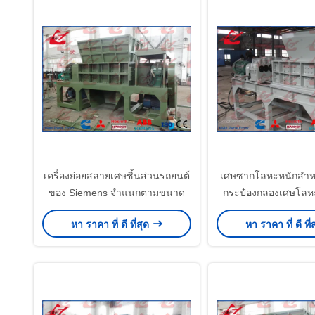
เครื่องย่อยสลายเศษชิ้นส่วนรถยนต์
เศษซากโลหะหนักสำห
ของ Siemens จำแนกตามขนาด
กระป๋องกลองเศษโลหะ
หา ราคา ที่ ดี ที่สุด
หา ราคา ที่ ดี ที่