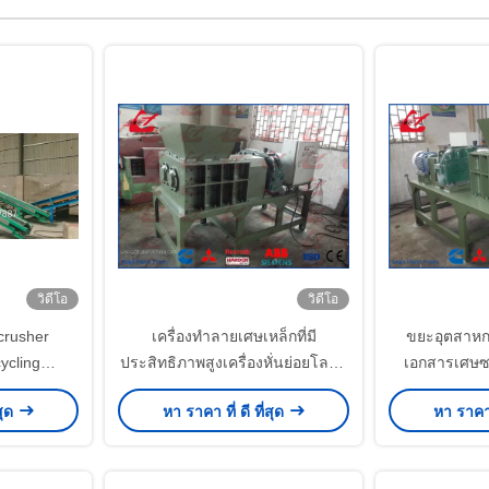
วิดีโอ
วิดีโอ
crusher
เครื่องทำลายเศษเหล็กที่มี
ขยะอุตสาหกร
ycling
ประสิทธิภาพสูงเครื่องหั่นย่อยโลหะ
เอกสารเศษซา
/h capacity
1 - 2m3 / H กำลังการผลิต
สำหรับ Li
สุด
หา ราคา ที่ ดี ที่สุด
หา ราคา ท
กระ