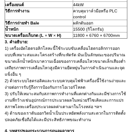
เครื่องยนต์
44kW
วิธีการทำงาน
ควบคุมวาล์วมือหรือ PLC
control
วิธีการถ่ายทำ Bale
ผลักดันออก
น้ำหนัก
15500 (กิโลกรัม)
ขนาดเครื่องเก็บกด (L
×
W
×
H)
11800 × 6760 × 6700mm
3. คำอธิบาย:
1) เครื่องอัดไฮดรอลิกโลหะนี้ใช้ระบบขับเคลื่อนไฮดรอลิกการออก
แบบที่เหมาะสมและโครงสร้างที่กะทัดรัด
มันเป็นลักษณะของปริมาณ
ขนาดเล็กน้ำหนักเบาความเฉื่อยของการเคลื่อนไหวขนาดเล็กเสียงต่ำ
เสถียรภาพการเคลื่อนไหวสูงมีความยืดหยุ่นในการดำเนินงานและจุด
แข็งอื่น ๆ
2) ด้วยระบบไฮดรอลิคและระบบควบคุมไฟฟ้าเครื่องนี้ใช้งานง่ายและ
ง่ายต่อการรับรู้ถึงการป้องกันการโอเวอร์โหลด
3) ปรับให้เหมาะสมกับสภาพการทำงานที่แตกต่างกันและมีช่วงการใช้
งานที่กว้างเช่นอุปกรณ์การประมวลผลในหน่วยรีไซเคิลและการแปร
สภาพโลหะเครื่องประมวลผลค่าเตาเผาในโรงหล่อ ฯลฯ
4) ด้านของเราดันออกวิดน้ำเป็นประหยัดพลังงานสะดวกในการติดตั้ง
ปลอดภัยเชื่อถือได้และมีประสิทธิภาพขณะทำงาน
4. บทสรุปของกระบวนการถนอมอาหาร