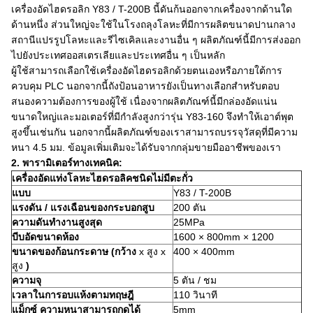
เครื่องอัดไฮดรอลิก Y83 / T-200B นี้ดันก้นออกจากเครื่องจากด้านใด
ด้านหนึ่ง
ส่วนใหญ่จะใช้ในโรงถลุงโลหะที่มีการผลิตขนาดปานกลาง
สถานีแปรรูปโลหะและรีไซเคิลและงานอื่น ๆ
ผลิตภัณฑ์นี้มีการส่งออก
ไปยังประเทศออสเตรเลียและประเทศอื่น ๆ เป็นหลัก
ผู้ใช้สามารถเลือกใช้เครื่องอัดไฮดรอลิกด้วยตนเองหรือภายใต้การ
ควบคุม PLC
นอกจากนี้ถังป้อนอาหารยังเป็นทางเลือกสำหรับตอบ
สนองความต้องการของผู้ใช้
เนื่องจากผลิตภัณฑ์นี้มีกล่องอัดแน่น
ขนาดใหญ่และมอเตอร์ที่มีกำลังสูงกว่ารุ่น Y83-160 จึงทำให้เอาต์พุต
สูงขึ้นเช่นกัน
นอกจากนี้ผลิตภัณฑ์ของเราสามารถบรรจุวัสดุที่มีความ
หนา 4.5 มม.
ข้อมูลเพิ่มเติมจะได้รับจากกลุ่มขายมืออาชีพของเรา
2. พารามิเตอร์ทางเทคนิค:
เครื่องอัดแท่งโลหะไฮดรอลิคชนิดไม่มีตะกั่ว
แบบ
Y83 / T-200B
แรงดัน / แรงเฉือนของกระบอกสูบ
200 ตัน
ความดันทำงานสูงสุด
25MPa
บีบอัดขนาดห้อง
1600 × 800mm × 1200
ขนาดของก้อนกระดาษ (กว้าง
x สูง x
400 × 400mm
สูง
)
ความจุ
5 ตัน / ชม
เวลาในการอบแห้งตามทฤษฎี
110 วินาที
แม็กซ์
ความหนาสามารถกดได้
5mm