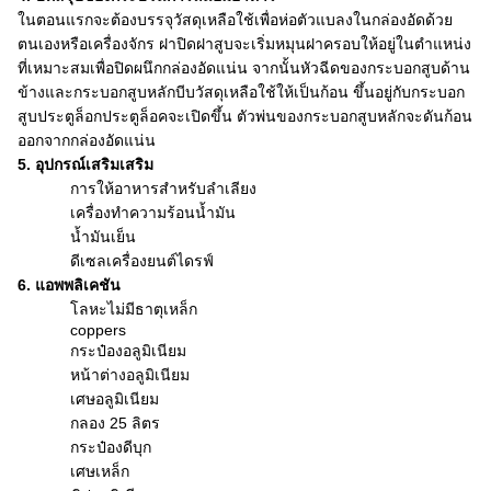
ในตอนแรกจะต้องบรรจุวัสดุเหลือใช้เพื่อห่อตัวแบลงในกล่องอัดด้วย
ตนเองหรือเครื่องจักร
ฝาปิดฝาสูบจะเริ่มหมุนฝาครอบให้อยู่ในตำแหน่ง
ที่เหมาะสมเพื่อปิดผนึกกล่องอัดแน่น
จากนั้นหัวฉีดของกระบอกสูบด้าน
ข้างและกระบอกสูบหลักบีบวัสดุเหลือใช้ให้เป็นก้อน
ขึ้นอยู่กับกระบอก
สูบประตูล็อกประตูล็อคจะเปิดขึ้น
ตัวพ่นของกระบอกสูบหลักจะดันก้อน
ออกจากกล่องอัดแน่น
5. อุปกรณ์เสริมเสริม
การให้อาหารสำหรับลำเลียง
เครื่องทำความร้อนน้ำมัน
น้ำมันเย็น
ดีเซลเครื่องยนต์ไดรฟ์
6. แอพพลิเคชัน
โลหะไม่มีธาตุเหล็ก
coppers
กระป๋องอลูมิเนียม
หน้าต่างอลูมิเนียม
เศษอลูมิเนียม
กลอง 25 ลิตร
กระป๋องดีบุก
เศษเหล็ก