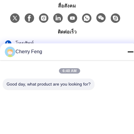
สื่อสังคม
ติดต่อเร็ว
โทรศัพท์
Cherry Feng
86-135-84177887
อีเมล
6:40 AM
sales@balerofchina.com
ที่อยู่
Good day, what product are you looking for?
นโยบายความเป็นส่วนตัว
|
แผนผังเว็บไซต์
จีน ดี คุณภาพ เศษโลหะ ผู้จัดจําหน่าย.ลิขสิทธิ์ 2016-2026 Jiangsu
Wanshida Hydraulic Machinery Co., Ltd ทั้งหมด สิทธิพิเศษ