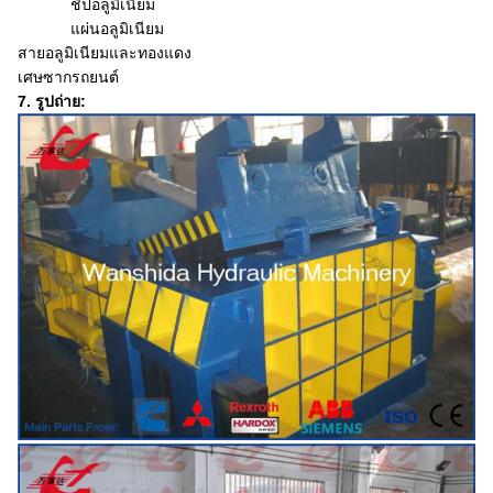
ชิปอลูมิเนียม
แผ่นอลูมิเนียม
สายอลูมิเนียมและทองแดง
เศษซากรถยนต์
7. รูปถ่าย: