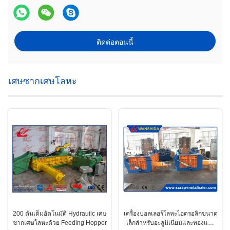
ติดต่อตอนนี้
เศษซากเศษโลหะ
200 ตันเต็มอัตโนมัติ Hydrauilc เศษ
เครื่องบอลเลอร์โลหะไฮดรอลิกขนาด
ซากเศษโลหะด้วย Feeding Hopper
เล็กสําหรับอะลูมิเนียมและทองแดง