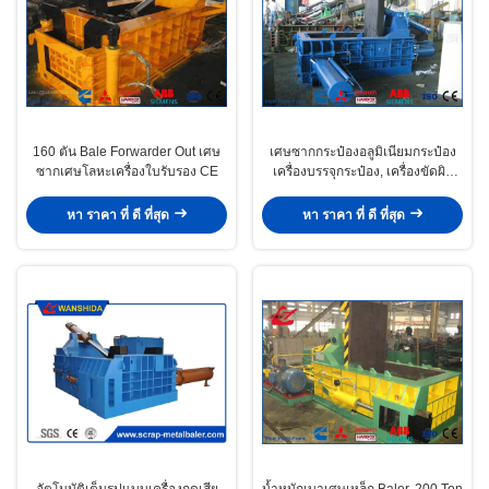
160 ตัน Bale Forwarder Out เศษ
เศษซากกระป๋องอลูมิเนียมกระป๋อง
ซากเศษโลหะเครื่องใบรับรอง CE
เครื่องบรรจุกระป๋อง, เครื่องขัดผิว
ด้วยเหล็กกล้าความดันการทำงาน
25MPa
หา ราคา ที่ ดี ที่สุด
หา ราคา ที่ ดี ที่สุด
อัตโนมัติเต็มรูปแบบเครื่องกดเสีย
น้ำหนักเบาเศษเหล็ก Baler, 200 Ton