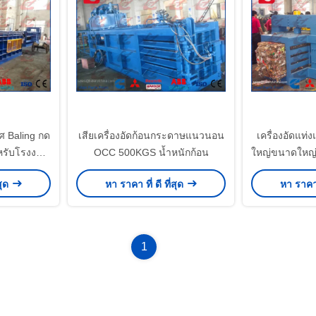
 Baling กด
เสียเครื่องอัดก้อนกระดาษแนวนอน
เครื่องอัดแท
ำหรับโรงงาน
OCC 500KGS น้ำหนักก้อน
ใหญ่ขนาดใหญ่ส
รีไซเคิล
และกระดาษเ
สุด
หา ราคา ที่ ดี ที่สุด
หา ราคา ท
1