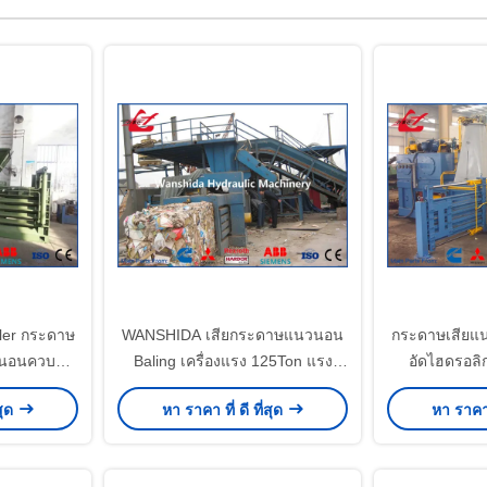
ler กระดาษ
WANSHIDA เสียกระดาษแนวนอน
กระดาษเสียแน
นวนอนควบคุม
Baling เครื่องแรง 125Ton แรง
อัดไฮดรอลิ
37kW
C
สุด
หา ราคา ที่ ดี ที่สุด
หา ราคา ท