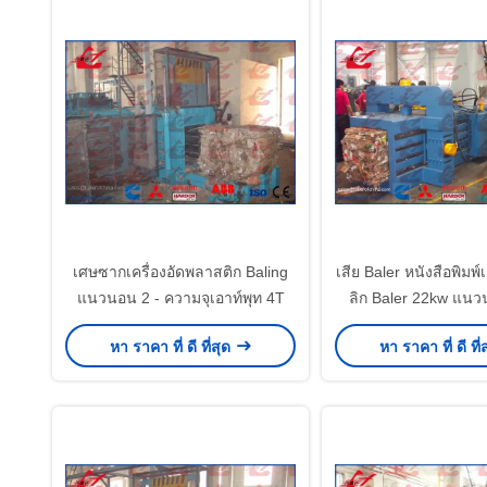
เศษซากเครื่องอัดพลาสติก Baling
เสีย Baler หนังสือพิมพ์
แนวนอน 2 - ความจุเอาท์พุท 4T
ลิก Baler 22kw แนว
กระดาษ
หา ราคา ที่ ดี ที่สุด
หา ราคา ที่ ดี ที่