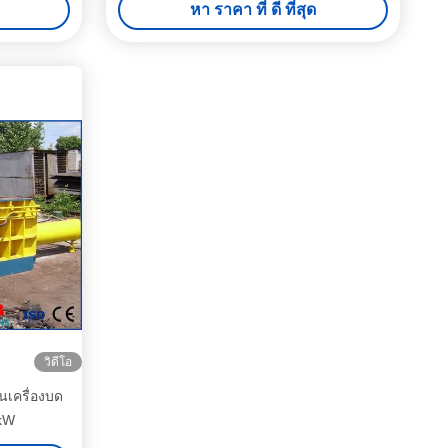
หา ราคา ที่ ดี ที่สุด
วิดีโอ
นเครื่องบด
7kW